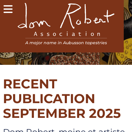
Menu
Association Dom Robert
A major name in Aubusson tapestries
RECENT
PUBLICATION
SEPTEMBER 2025
Dom Robert, moine et artiste